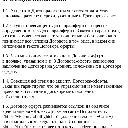
1.1. Акцептом Договора-​оферты является оплата Услуг
в порядке, размере и сроки, указанные в Договоре оферте.
1.2. Осуществляя акцепт Договора-​оферты в порядке,
определенном п. 3 Договора-​оферты, Заказчик гарантирует,
что ознакомлен, соглашается, полностью и безоговорочно
принимает все условия Договора в том виде, в каком они
изложены в тексте Договора-оферты.
1.3. Заказчик понимает, что акцепт Договора-​оферты
в порядке, указанном в п. 3 Договора-​оферты равносилен
заключению Договора на условиях, изложенных в Договоре-
оферте.
1.4. Совершая действия по акцепту Договора-​оферты,
Заказчик гарантирует, что он управомочен и имеет законные
права на вступление в договорные отношения
с Исполнителем.
1.5. Договор-​оферта размещается ссылкой на облачное
хранилище на «Яндекс.Диск» на сайте Исполнителя:
<https://vk.com/robotfightclub> (далее по тексту – «Сайт»)
и в официальном telegram-​канале Исполнителя
<https://t.me/rfc_rus> (далее по тексту – «telegram-​канал»),